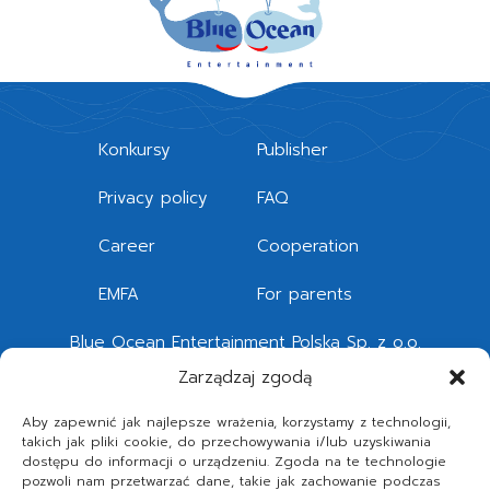
Konkursy
Publisher
Privacy policy
FAQ
Career
Cooperation
EMFA
For parents
Blue Ocean Entertainment Polska Sp. z o.o.
Quattro Forum
Zarządzaj zgodą
Legnicka 51 – 53, 54-203 Wrocław
Aby zapewnić jak najlepsze wrażenia, korzystamy z technologii,
takich jak pliki cookie, do przechowywania i/lub uzyskiwania
Telephone
+48 71 392 87 60
dostępu do informacji o urządzeniu. Zgoda na te technologie
pozwoli nam przetwarzać dane, takie jak zachowanie podczas