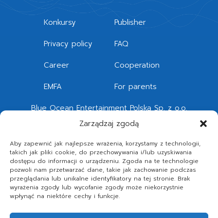
Konkursy
Publisher
Privacy policy
FAQ
Career
Cooperation
EMFA
For parents
Blue Ocean Entertainment Polska Sp. z o.o.
Quattro Forum
Zarządzaj zgodą
Legnicka 51 – 53, 54-203 Wrocław
Aby zapewnić jak najlepsze wrażenia, korzystamy z technologii,
takich jak pliki cookie, do przechowywania i/lub uzyskiwania
Telephone
+48 71 392 87 60
dostępu do informacji o urządzeniu. Zgoda na te technologie
pozwoli nam przetwarzać dane, takie jak zachowanie podczas
przeglądania lub unikalne identyfikatory na tej stronie. Brak
REGON (national business registry): 369163182
wyrażenia zgody lub wycofanie zgody może niekorzystnie
NIP (tax id): 5272833231
wpłynąć na niektóre cechy i funkcje.
KRS (national court register): 0000711439