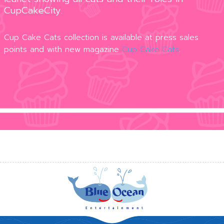
CupCakeCity.
Cup Cake Cats collection is available at press sales
points and with new magazine
Cup Cake Cats
.