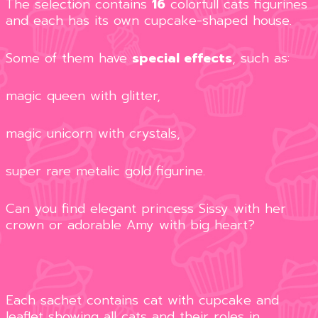
The selection contains
16
colorfull cats figurines
and each has its own cupcake-shaped house.
Some of them have
special effects
, such as:
magic queen with glitter,
magic unicorn with crystals,
super rare metalic gold figurine.
Can you find elegant princess Sissy with her
crown or adorable Amy with big heart?
Each sachet contains cat with cupcake and
leaflet showing all cats and their roles in