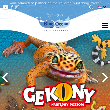
Your competent partner on the children publishing market