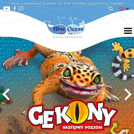
Your competent partner on the children publishing market