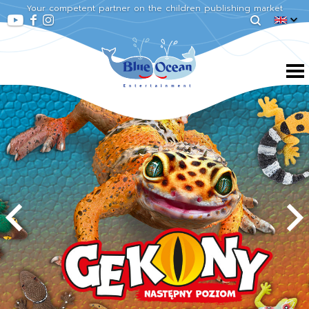
Your competent partner on the children publishing market