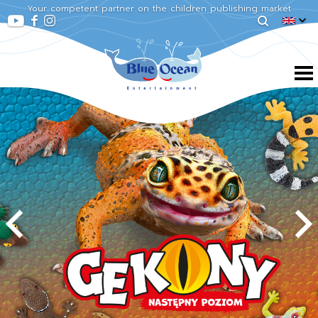
Your competent partner on the children publishing market