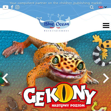
Your competent partner on the children publishing market