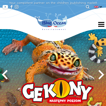
Your competent partner on the children publishing market