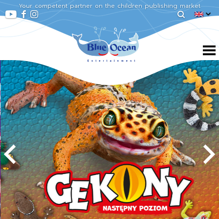
Your competent partner on the children publishing market