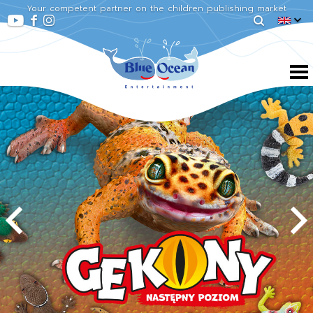
Your competent partner on the children publishing market