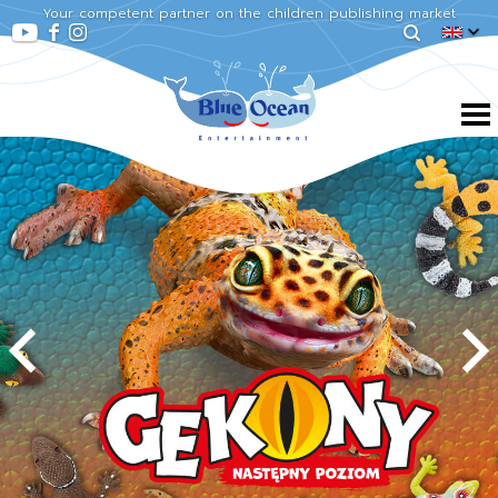
Your competent partner on the children publishing market