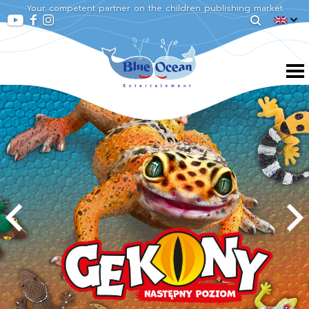
Your competent partner on the children publishing market