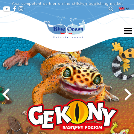
Your competent partner on the children publishing market