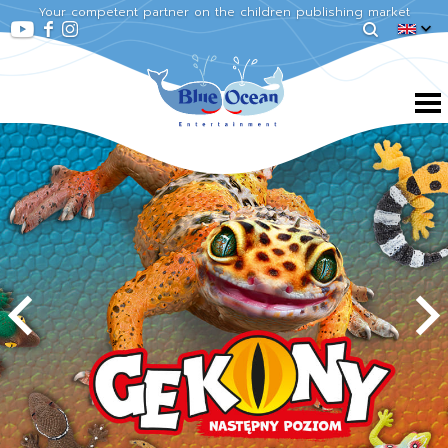
Your competent partner on the children publishing market