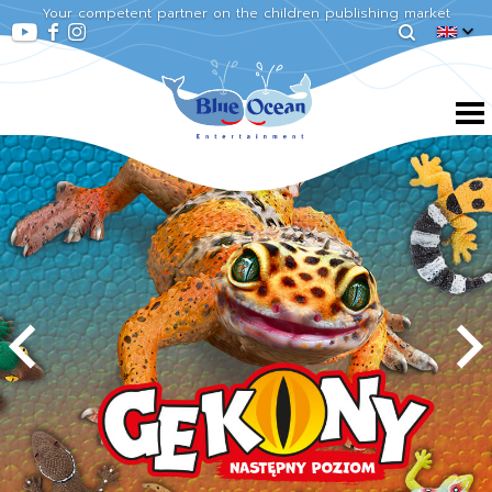
Your competent partner on the children publishing market