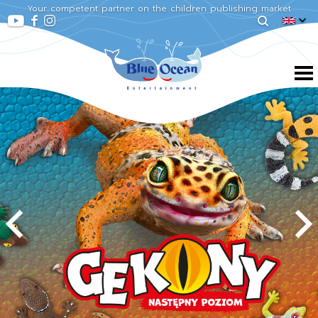
Your competent partner on the children publishing market