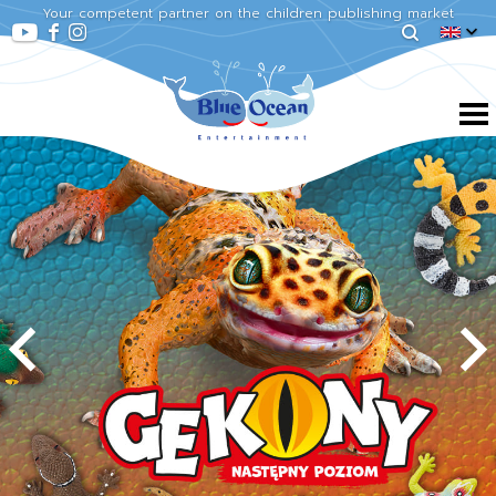
Your competent partner on the children publishing market