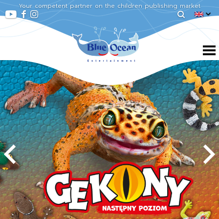
Your competent partner on the children publishing market