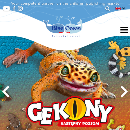
Your competent partner on the children publishing market