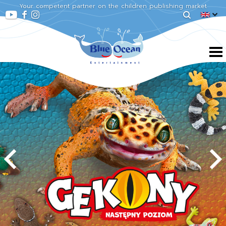
Your competent partner on the children publishing market