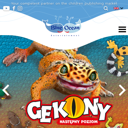
Your competent partner on the children publishing market