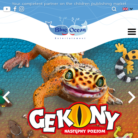
Your competent partner on the children publishing market