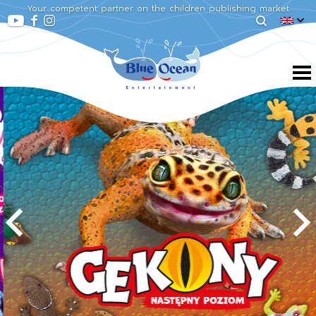
Your competent partner on the children publishing market