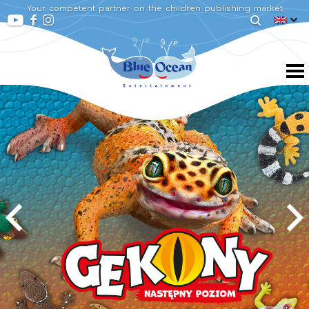
Your competent partner on the children publishing market