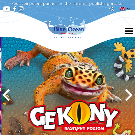
Your competent partner on the children publishing market