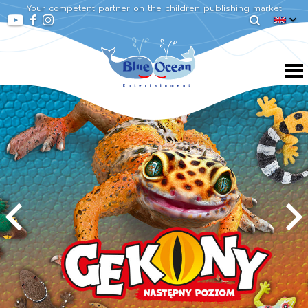
Your competent partner on the children publishing market