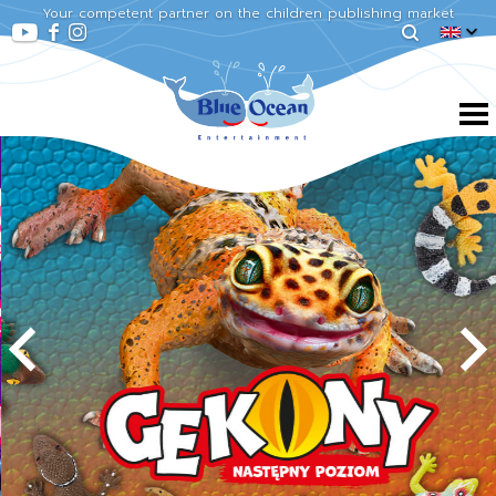
Your competent partner on the children publishing market