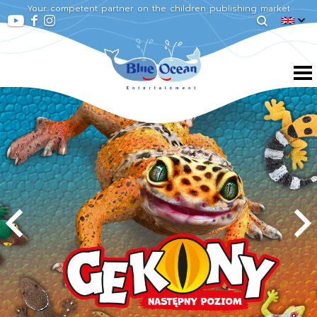
Your competent partner on the children publishing market