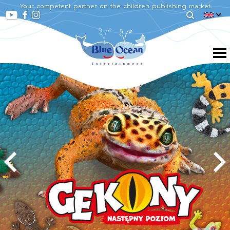
Your competent partner on the children publishing market