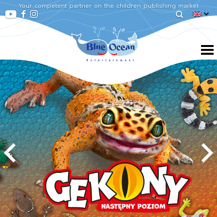
Your competent partner on the children publishing market