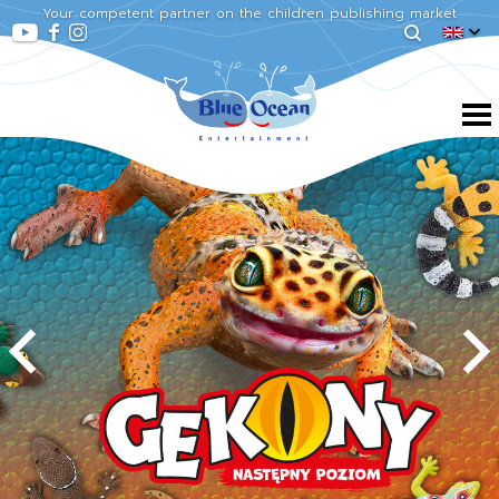
Your competent partner on the children publishing market