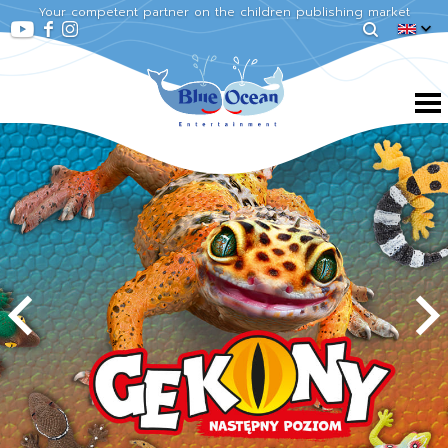
Your competent partner on the children publishing market