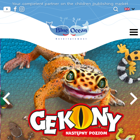
Your competent partner on the children publishing market