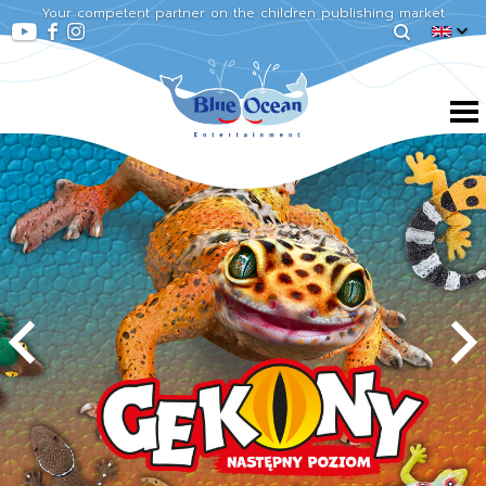
Your competent partner on the children publishing market