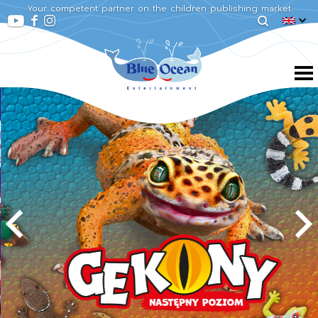
Your competent partner on the children publishing market