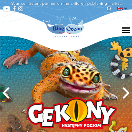
Your competent partner on the children publishing market