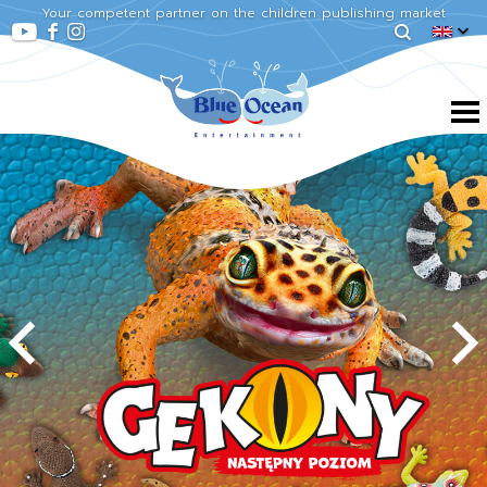
Your competent partner on the children publishing market