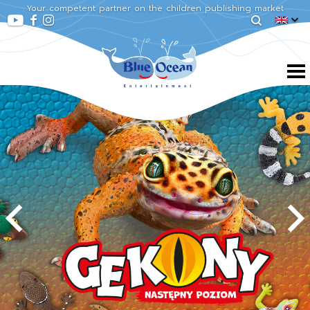
Your competent partner on the children publishing market