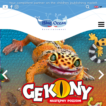
Your competent partner on the children publishing market