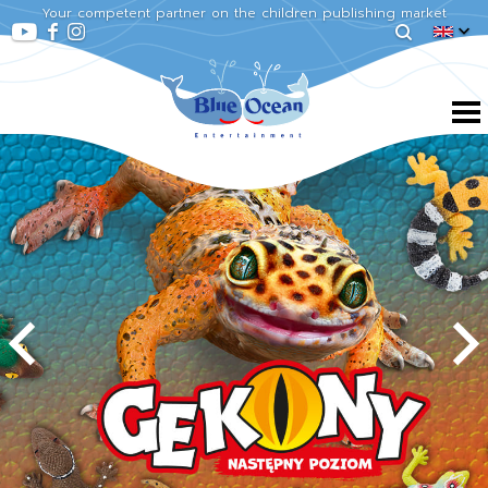
Your competent partner on the children publishing market