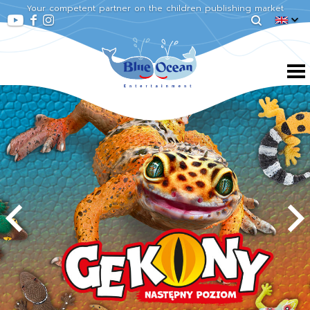
Your competent partner on the children publishing market