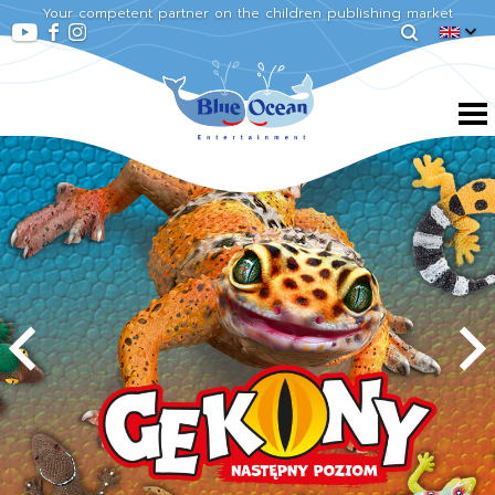
Your competent partner on the children publishing market