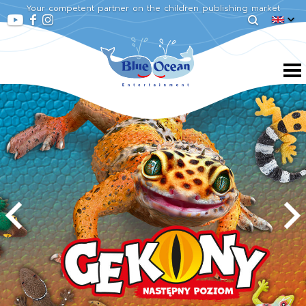
Your competent partner on the children publishing market