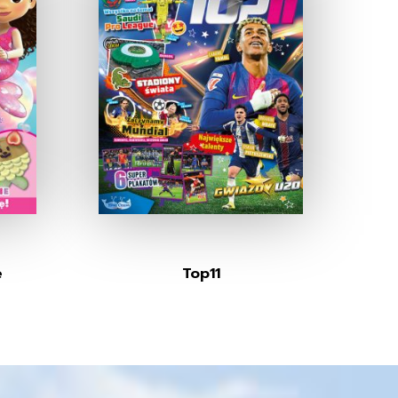
e
Top11