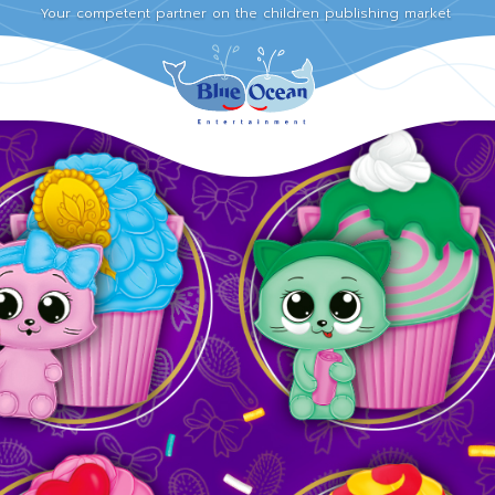
Your competent partner on the children publishing market