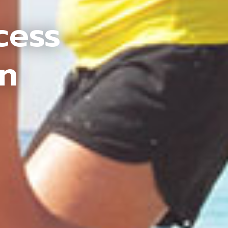
cess
an