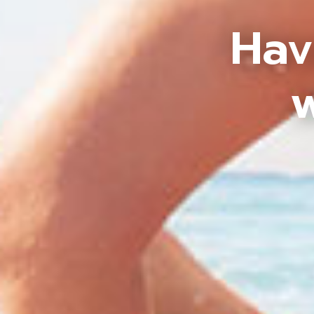
Hav
w