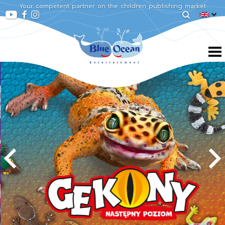
Your competent partner on the children publishing market