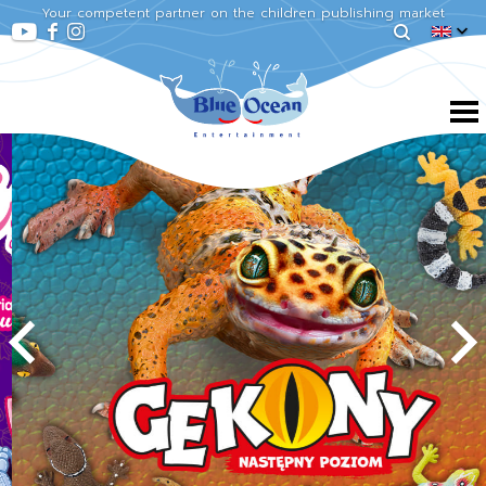
Your competent partner on the children publishing market