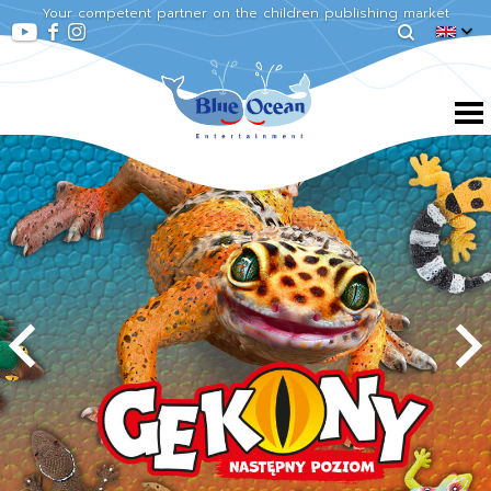
Your competent partner on the children publishing market