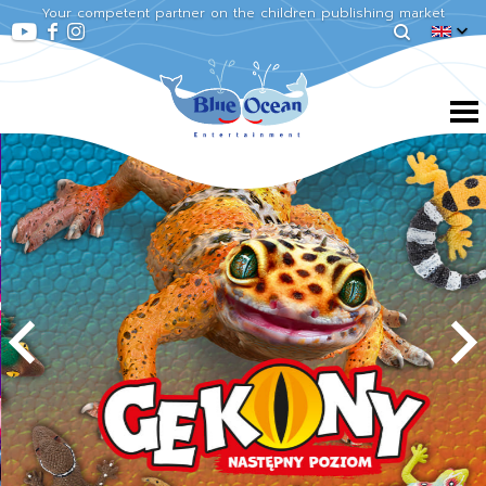
Your competent partner on the children publishing market