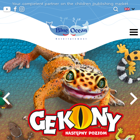
Your competent partner on the children publishing market