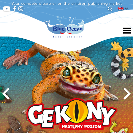
Your competent partner on the children publishing market